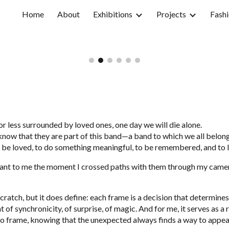
Home
About
Exhibitions
Projects
Fashi
ip to main content
Skip to navigat
 less surrounded by loved ones, one day we will die alone.
know that they are part of this band—a band to which we all belon
o be loved, to do something meaningful, to be remembered, and to li
ant to me the moment I crossed paths with them through my camera
cratch, but it does define: each frame is a decision that determin
of synchronicity, of surprise, of magic. And for me, it serves as a 
o frame, knowing that the unexpected always finds a way to appea